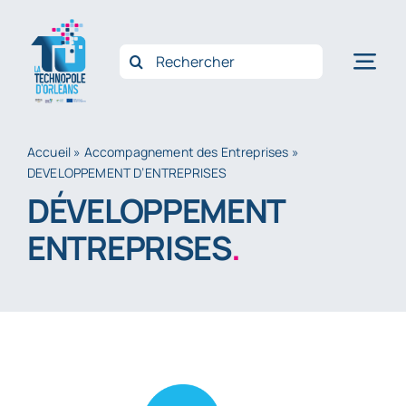
Passer
au
Rechercher:
Nav
contenu
à
Accue
bas
Accueil
»
Accompagnement des Entreprises
»
DEVELOPPEMENT D’ENTREPRISES
Qui 
DÉVELOPPEMENT
Opéra
ENTREPRISES
.
Accom
Innov
Filièr
Actus
Conta