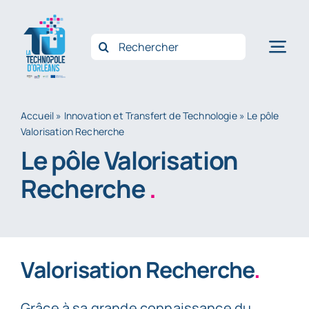
Passer
au
Rechercher:
Nav
contenu
à
Accue
bas
Accueil
»
Innovation et Transfert de Technologie
»
Le pôle
Valorisation Recherche
Qui 
Le pôle Valorisation
Opéra
Recherche
.
Accom
Innov
Filièr
Valorisation Recherche
.
Actus
Conta
Grâce à sa grande connaissance du