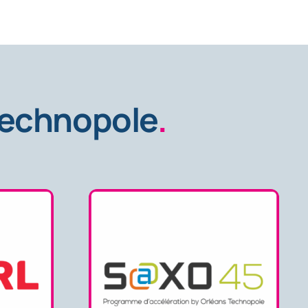
 Technopole
.