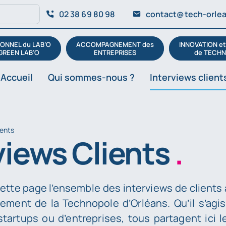
02 38 69 80 98
contact@tech-orlea
ONNEL du LAB’O
ACCOMPAGNEMENT des
INNOVATION e
GREEN LAB’O
ENTREPRISES
de TECHN
Accueil
Qui sommes-nous ?
Interviews client
ients
views Clients
.
ette page l’ensemble des interviews de clients 
ement de la Technopole d’Orléans. Qu’il s’agi
startups ou d’entreprises, tous partagent ici l