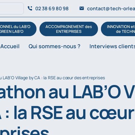
02 38 69 80 98
contact@tech-orlea
ONNEL du LAB’O
ACCOMPAGNEMENT des
INNOVATION e
GREEN LAB’O
ENTREPRISES
de TECHN
Accueil
Qui sommes-nous ?
Interviews client
 LAB’O Village by CA : la RSE au cœur des entreprises
thon au LAB’O V
 : la RSE au cœur
prises