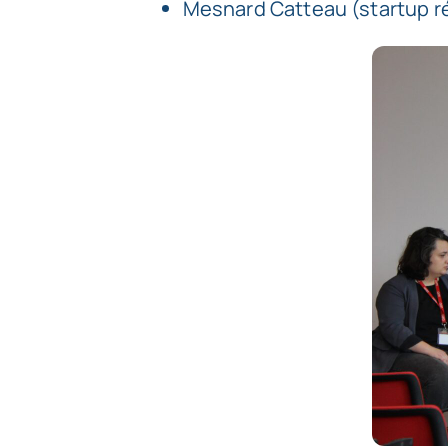
Mesnard Catteau
(startup r