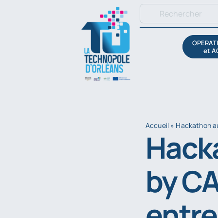
Passer
Rechercher:
au
contenu
OPERATI
et A
Accueil
»
Hackathon au
Hacka
by CA
entre