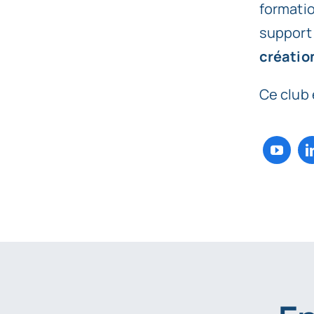
formatio
support 
créatio
Ce club