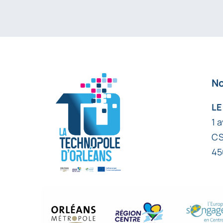
No
LE
1 
CS
45