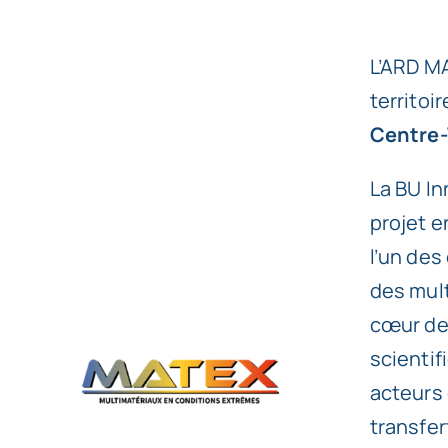
L’ARD MA
territoi
Centre-
La BU In
projet e
l’un des
des mult
cœur des
scientifi
acteurs 
transfer