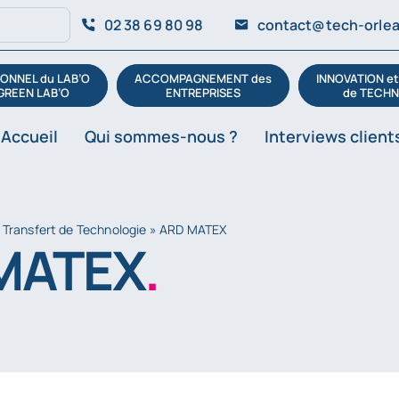
02 38 69 80 98
contact@tech-orlea
ONNEL du LAB’O
ACCOMPAGNEMENT des
INNOVATION e
GREEN LAB’O
ENTREPRISES
de TECHN
Accueil
Qui sommes-nous ?
Interviews client
 Transfert de Technologie
»
ARD MATEX
MATEX
.