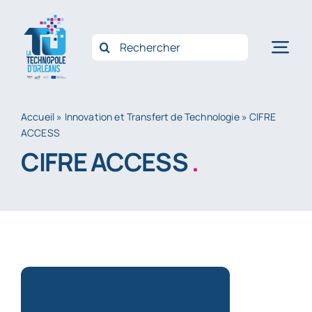
Passer
au
Rechercher:
Nav
contenu
à
Accue
bas
Accueil
»
Innovation et Transfert de Technologie
»
CIFRE
ACCESS
Qui 
CIFRE ACCESS
.
Opéra
Accom
Innov
Filièr
Actus
Conta