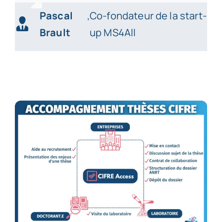
Pascal
,
Co-fondateur de la start-
Brault
up MS4All