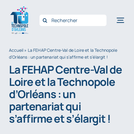
Passer
au
Rechercher:
Nav
contenu
à
Accue
bas
Accueil
»
La FEHAP Centre-Val de Loire et la Technopole
d’Orléans : un partenariat qui s’affirme et s’élargit !
Qui 
La FEHAP Centre-Val de
Opéra
Loire et la Technopole
Accom
d’Orléans : un
Innov
partenariat qui
Filièr
s’affirme et s’élargit !
Actus
Conta