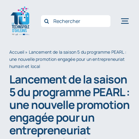
Passer
au
Rechercher:
Nav
contenu
à
Accue
bas
Accueil
»
Lancement de la saison 5 du programme PEARL :
une nouvelle promotion engagée pour un entrepreneuriat
Qui 
humain et local
Opéra
Lancement de la saison
Accom
5 du programme PEARL :
Innov
une nouvelle promotion
Filièr
engagée pour un
Actus
entrepreneuriat
Conta