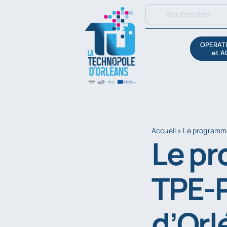
Passer
Rechercher:
au
contenu
OPERATI
et A
Accueil
»
Le programme
Le p
TPE-P
d’Orl