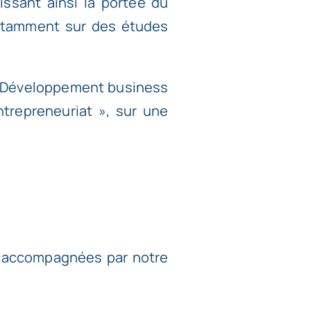
gissant ainsi la portée du
otamment sur des études
et Développement business
trepreneuriat », sur une
nt accompagnées par notre