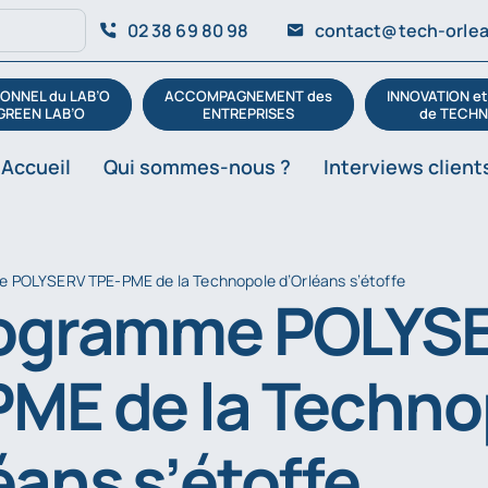
02 38 69 80 98
contact@tech-orlea
ONNEL du LAB’O
ACCOMPAGNEMENT des
INNOVATION e
GREEN LAB’O
ENTREPRISES
de TECHN
Accueil
Qui sommes-nous ?
Interviews client
 POLYSERV TPE-PME de la Technopole d’Orléans s’étoffe
rogramme POLYS
ME de la Techno
éans s’étoffe