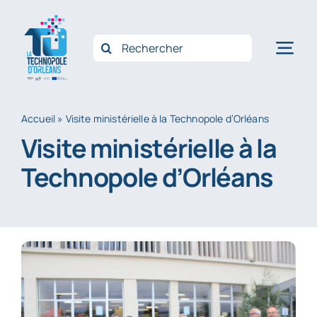
Passer
au
Rechercher:
Nav
contenu
à
Accue
bas
Accueil
»
Visite ministérielle à la Technopole d’Orléans
Qui 
Visite ministérielle à la
Opéra
Technopole d’Orléans
Accom
Innov
Filièr
Actus
Conta