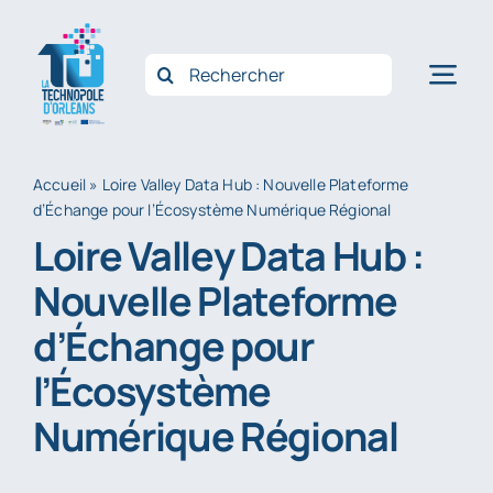
Passer
au
Rechercher:
Nav
contenu
à
Accue
bas
Accueil
»
Loire Valley Data Hub : Nouvelle Plateforme
d’Échange pour l’Écosystème Numérique Régional
Qui 
Loire Valley Data Hub :
Opéra
Nouvelle Plateforme
Accom
d’Échange pour
Innov
l’Écosystème
Filièr
Numérique Régional
Actus
Conta