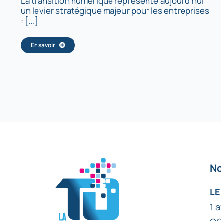
La transition numérique représente aujourd’hui
un levier stratégique majeur pour les entreprises
: [...]
En savoir
No
LE
1 