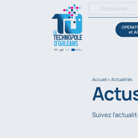
Passer
Rechercher:
au
contenu
OPERATI
et A
Accueil
»
Actualités
Actus
Suivez l'actuali