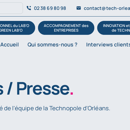
02 38 69 80 98
contact@tech-orlea
ONNEL du LAB’O
ACCOMPAGNEMENT des
INNOVATION e
GREEN LAB’O
ENTREPRISES
de TECHN
Accueil
Qui sommes-nous ?
Interviews client
 / Presse
.
té de l'équipe de la Technopole d'Orléans.