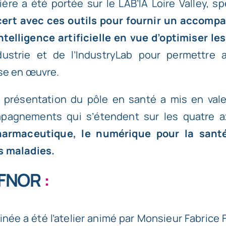
lière a été portée sur le
LAB’IA Loire Valley
, sp
cert avec ces outils pour fournir un accomp
ntelligence artificielle en vue d’optimiser les
ustrie
et de l’
IndustryLab
pour permettre au
se en œuvre.
a présentation du pôle en santé a mis en val
agnements qui s’étendent sur les quatre ax
pharmaceutique, le numérique pour la sant
s maladies.
’AFNOR
:
née a été l’atelier animé par Monsieur Fabrice 