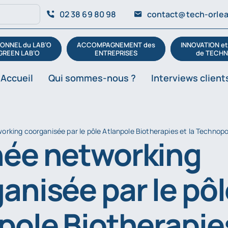
02 38 69 80 98
contact@tech-orlea
ONNEL du LAB’O
ACCOMPAGNEMENT des
INNOVATION e
GREEN LAB’O
ENTREPRISES
de TECHN
Accueil
Qui sommes-nous ?
Interviews client
rking coorganisée par le pôle Atlanpole Biotherapies et la Technopo
née networking
anisée par le pô
pole Biotherapie